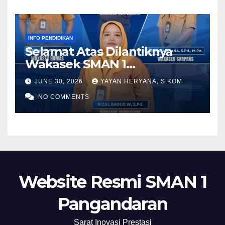
INFO PENDIDIKAN
Selamat Atas Dilantiknya
Wakasek SMAN 1
Pangandaran Periode 2026-
JUNE 30, 2026
YAYAN HERYANA, S.KOM
2028
NO COMMENTS
Website Resmi SMAN 1
Pangandaran
Sarat Inovasi Prestasi