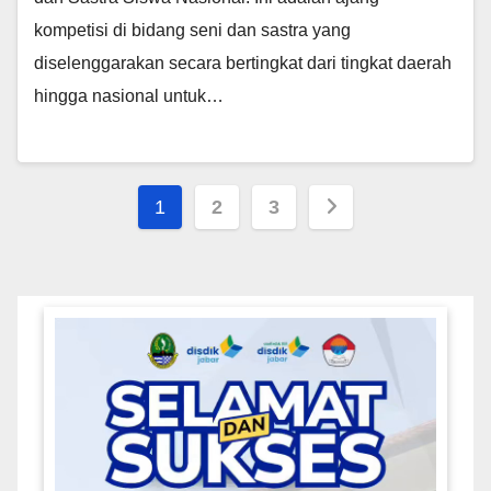
kompetisi di bidang seni dan sastra yang
diselenggarakan secara bertingkat dari tingkat daerah
hingga nasional untuk…
Posts
1
2
3
pagination