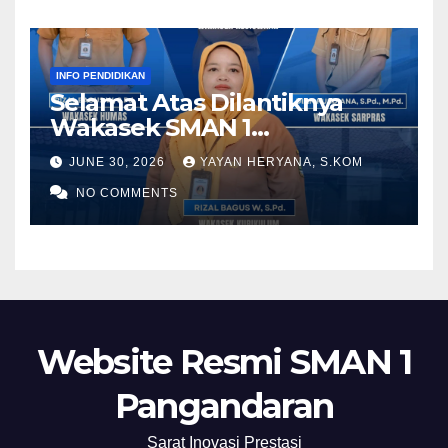
INFO PENDIDIKAN
Selamat Atas Dilantiknya
Wakasek SMAN 1
Pangandaran Periode 2026-
JUNE 30, 2026
YAYAN HERYANA, S.KOM
2028
NO COMMENTS
Website Resmi SMAN 1
Pangandaran
Sarat Inovasi Prestasi