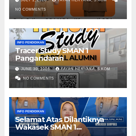
NO COMMENTS
INFO PENDIDIKAN
Tracer Study SMAN 1
Pangandaran
JUNE 30, 2026
YAYAN HERYANA, S.KOM
NO COMMENTS
INFO PENDIDIKAN
Selamat Atas Dilantiknya
Wakasek SMAN 1
Pangandaran Periode 2026-