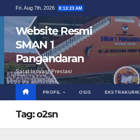
Skip
Fri. Aug 7th, 2026
8:13:24 AM
to
content
Website Resmi
SMAN 1
Pangandaran
Sarat Inovasi Prestasi
PROFIL
OSIS
EKSTRAKURI
Tag:
o2sn