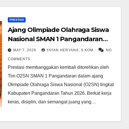
PRESTASI
Ajang Olimpiade Olahraga Siswa
Nasional SMAN 1 Pangandaran
sabet 7 emas 4 perak dan 1
MAY 7, 2026
YAYAN HERYANA, S.KOM
NO
perunggu
COMMENTS
Prestasi membanggakan kembali ditorehkan oleh
Tim O2SN SMAN 1 Pangandaran dalam ajang
Olimpiade Olahraga Siswa Nasional (O2SN) tingkat
Kabupaten Pangandaran Tahun 2026. Berkat kerja
keras, disiplin, dan semangat juang yang…