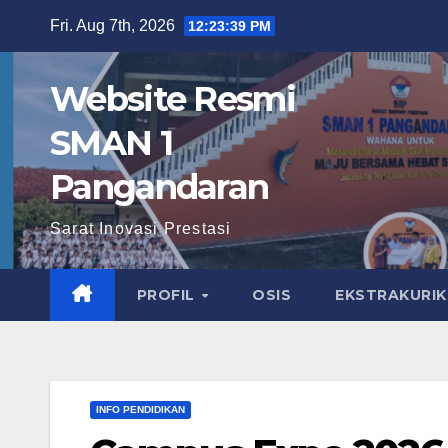
Skip
Fri. Aug 7th, 2026
12:23:41 PM
to
content
Website Resmi
SMAN 1
Pangandaran
Sarat Inovasi Prestasi
PROFIL
OSIS
EKSTRAKURI
INFO PENDIDIKAN