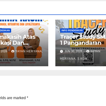
DIDIKAN
INFO PENDIDIKAN
makasih Atas
Tracer Study S
kasi Dan
1 Pangandaran
juangan
, 2026
YAYAN HERYANA,
JUN 30, 2026
YAYAN
asek Periode
4-2026
HERYANA, S.KOM
elds are marked
*