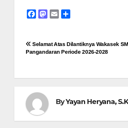
F
M
E
S
a
a
m
h
c
st
ail
ar
e
o
e
Post
Selamat Atas Dilantiknya Wakasek S
b
d
Pangandaran Periode 2026-2028
navigation
o
o
o
n
k
By
Yayan Heryana, S