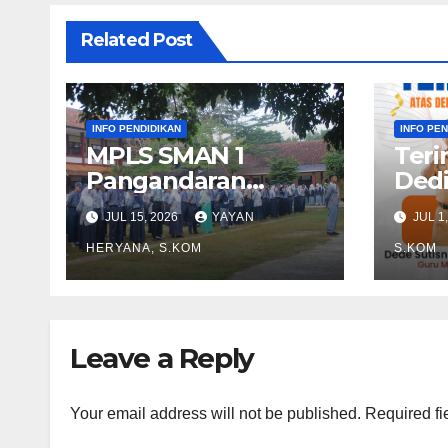
Related Post
INFO PENDIDIKAN
INFO PEN
MPLS SMAN 1
Teri
Pangandaran
Dedi
2026/2027
Per
JUL 15, 2026
YAYAN
JUL 1
Wak
HERYANA, S.KOM
202
S.KOM
Leave a Reply
Your email address will not be published.
Required fi