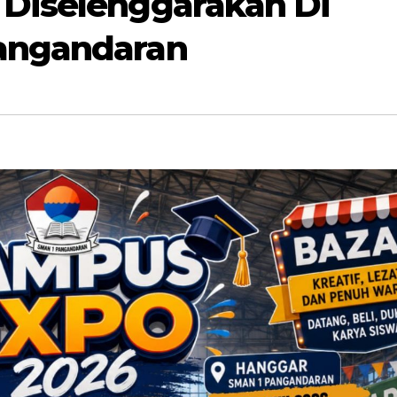
Diselenggarakan Di
angandaran