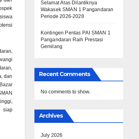
Selamat Atas Dilantiknya
rospek
Wakasek SMAN 1 Pangandaran
Periode 2026-2028
 siswa
otensi
Kontingen Pentas PAI SMAN 1
Pangandaran Raih Prestasi
Gemilang
aran,
wangi
daran,
Recent Comments
a, dan
Bazar
No comments to show.
, SMAN
inggi,
 siap
Archives
July 2026