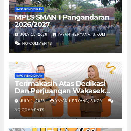
INFO PENDIDIKAN
MPLS SMAN 1 Pangandaran
2026/2027
JULY 15, 2026
YAYAN HERYANA, S.KOM
NO COMMENTS
INFO PENDIDIKAN
Terimakasih Atas Dedikasi
Dan Perjuangan Wakasek
Periode 2024-2026
JULY 1, 2026
YAYAN HERYANA, S.KOM
NO COMMENTS