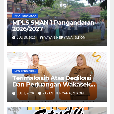
INFO PENDIDIKAN
MPLS SMAN 1 Pangandaran
2026/2027
JUL 15, 2026
YAYAN HERYANA, S.KOM
INFO PENDIDIKAN
Terimakasih Atas Dedikasi
Dan Perjuangan Wakasek
Periode 2024-2026
JUL 1, 2026
YAYAN HERYANA, S.KOM