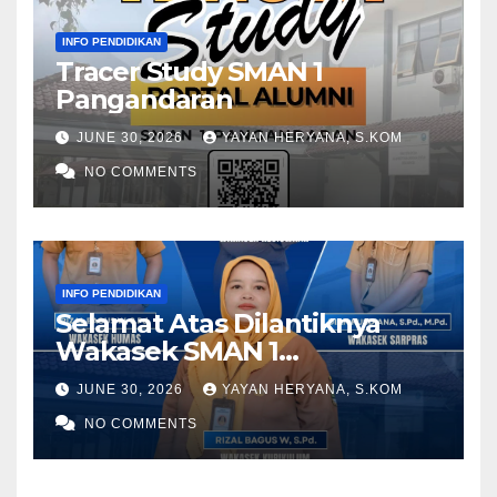
INFO PENDIDIKAN
Tracer Study SMAN 1
Pangandaran
JUNE 30, 2026
YAYAN HERYANA, S.KOM
NO COMMENTS
INFO PENDIDIKAN
Selamat Atas Dilantiknya
Wakasek SMAN 1
Pangandaran Periode 2026-
JUNE 30, 2026
YAYAN HERYANA, S.KOM
2028
NO COMMENTS