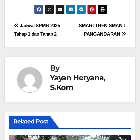
a
a
m
h
c
st
ail
ar
e
o
e
Post
Jadwal SPMB 2025
SMARTTREN SMAN 1
b
d
Tahap 1 dan Tahap 2
PANGANDARAN
navigation
o
o
o
n
k
By
Yayan Heryana,
S.Kom
Related Post