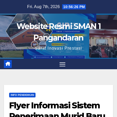
Skip
Fri. Aug 7th, 2026
10:56:27 PM
to
content
Website Resmi SMAN 1
Pangandaran
Sarat Inovasi Prestasi
INFO PENDIDIKAN
Flyer Informasi Sistem
Penerimaan Murid Baru