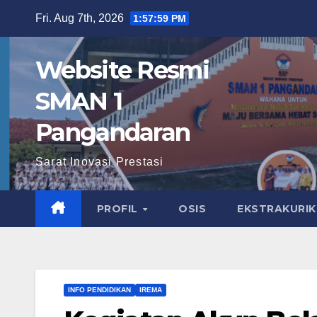
Skip
Fri. Aug 7th, 2026
1:58:01 PM
to
content
Website Resmi
SMAN 1
Pangandaran
Sarat Inovasi Prestasi
PROFIL
OSIS
EKSTRAKURI
INFO PENDIDIKAN
IREMA