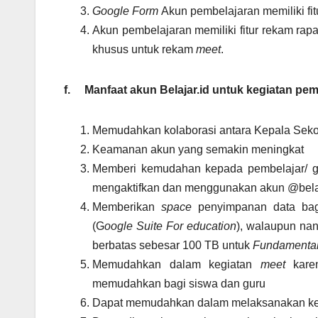
Google Form
Akun pembelajaran memiliki fit
Akun pembelajaran memiliki fitur rekam rapat,
khusus untuk rekam
meet
.
f.
Manfaat akun Belajar.id untuk kegiatan pem
Memudahkan kolaborasi antara Kepala Sekol
Keamanan akun yang semakin meningkat
Memberi kemudahan kepada pembelajar/ gu
mengaktifkan dan menggunakan akun @belaj
Memberikan
space
penyimpanan data bagi
(G
oogle
Suite For education
), walaupun nan
berbatas sebesar 100 TB untuk
Fundamenta
Memudahkan dalam kegiatan
meet
kare
memudahkan bagi siswa dan guru
Dapat memudahkan dalam melaksanakan kegi