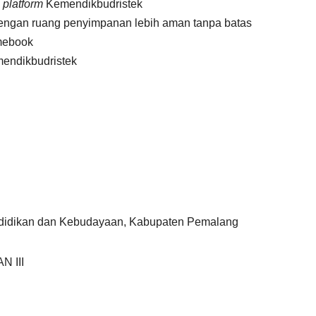
i
platform
Kemendikbudristek
ngan ruang penyimpanan lebih aman tanpa batas
mebook
mendikbudristek
ndidikan dan Kebudayaan, Kabupaten Pemalang
 III