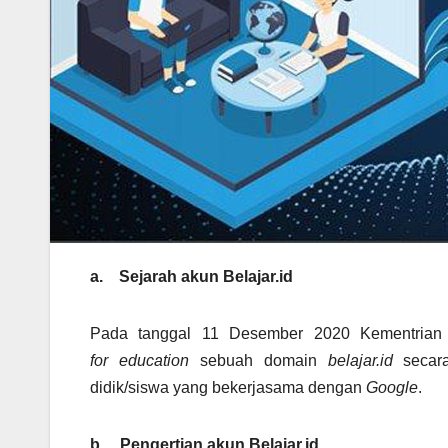
a.
Sejarah akun Belajar.id
Pada tanggal 11 Desember 2020 Kementrian
for
education
sebuah domain
belajar.id
secara
didik/siswa yang bekerjasama dengan
Google
.
b.
Pengertian akun Belajar.id