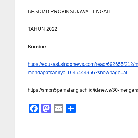
BPSDMD PROVINSI JAWA TENGAH
TAHUN 2022
Sumber :
https://edukasi.sindonews.com/read/692655/212/
mendapatkannya-1645444956?showpage=all
https://smpn5pemalang.sch.id/id/news/30-mengen
F
M
E
S
a
a
m
h
c
st
ail
ar