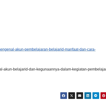
mengenal-akun-pembelajaran-belajarid-manfaat-dan-cara-
al-akun-belajarid-dan-kegunaannya-dalam-kegiatan-pembelaja