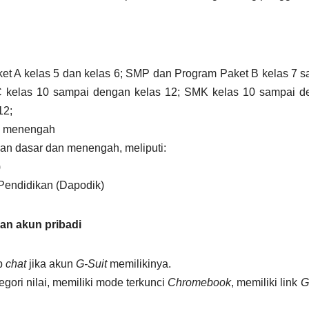
ket A kelas 5 dan kelas 6; SMP dan Program Paket B kelas 7 
 kelas 10 sampai dengan kelas 12; SMK kelas 10 sampai d
12;
an menengah
an dasar dan menengah, meliputi:
)
 Pendidikan (Dapodik)
an akun pribadi
p
chat
jika akun
G-Suit
memilikinya.
tegori nilai, memiliki mode terkunci
Chromebook
, memiliki link
G