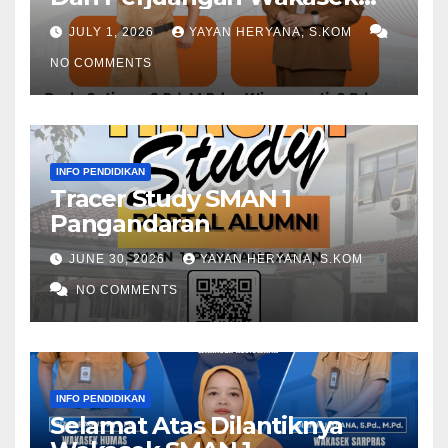
Periode 2024-2026
JULY 1, 2026
YAYAN HERYANA, S.KOM
NO COMMENTS
INFO PENDIDIKAN
Tracer Study SMAN 1
Pangandaran
JUNE 30, 2026
YAYAN HERYANA, S.KOM
NO COMMENTS
INFO PENDIDIKAN
Selamat Atas Dilantiknya