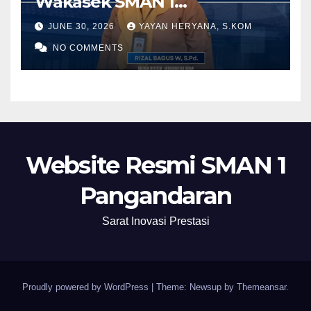
Wakasek SMAN 1
Pangandaran Periode 2026-
JUNE 30, 2026
YAYAN HERYANA, S.KOM
2028
NO COMMENTS
Website Resmi SMAN 1
Pangandaran
Sarat Inovasi Prestasi
Proudly powered by WordPress
|
Theme: Newsup by
Themeansar
.