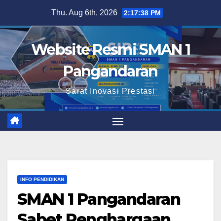
Skip
Thu. Aug 6th, 2026
2:17:39 PM
to
content
Website Resmi SMAN 1
Pangandaran
Sarat Inovasi Prestasi
INFO PENDIDIKAN
SMAN 1 Pangandaran
Sabet Penghargaan