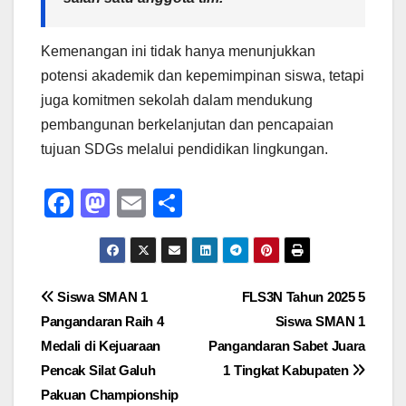
Kemenangan ini tidak hanya menunjukkan
potensi akademik dan kepemimpinan siswa, tetapi
juga komitmen sekolah dalam mendukung
pembangunan berkelanjutan dan pencapaian
tujuan SDGs melalui pendidikan lingkungan.
F
M
E
S
a
a
m
h
c
st
ail
ar
e
o
e
Post
Siswa SMAN 1
FLS3N Tahun 2025 5
b
d
Pangandaran Raih 4
Siswa SMAN 1
navigation
o
o
Medali di Kejuaraan
Pangandaran Sabet Juara
o
n
Pencak Silat Galuh
1 Tingkat Kabupaten
Pakuan Championship