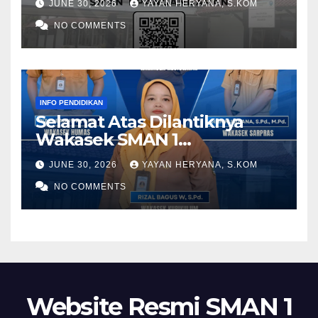
JUNE 30, 2026
YAYAN HERYANA, S.KOM
NO COMMENTS
INFO PENDIDIKAN
Selamat Atas Dilantiknya
Wakasek SMAN 1
Pangandaran Periode 2026-
JUNE 30, 2026
YAYAN HERYANA, S.KOM
2028
NO COMMENTS
Website Resmi SMAN 1