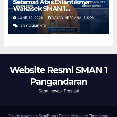
Selamat Atas Dilantiknya
Wakasek SMAN 1
Pangandaran Periode 2026-
JUNE 30, 2026
YAYAN HERYANA, S.KOM
2028
NO COMMENTS
Website Resmi SMAN 1
Pangandaran
Sarat Inovasi Prestasi
Proudly powered by WordPress
|
Theme: Newsup by
Themeansar
.