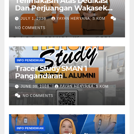
Terimakasih Atas Dedikasi
Dan Perjuangan Wakasek
Periode 2024-2026
JULY 1, 2026
YAYAN HERYANA, S.KOM
NO COMMENTS
INFO PENDIDIKAN
Tracer Study SMAN 1
Pangandaran
JUNE 30, 2026
YAYAN HERYANA, S.KOM
NO COMMENTS
INFO PENDIDIKAN