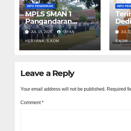
INFO PENDIDIKAN
INFO PEN
MPLS SMAN 1
Teri
Pangandaran
Dedi
2026/2027
Per
JUL 15, 2026
YAYAN
JUL 1
Wak
HERYANA, S.KOM
202
S.KOM
Leave a Reply
Your email address will not be published.
Required fi
Comment
*