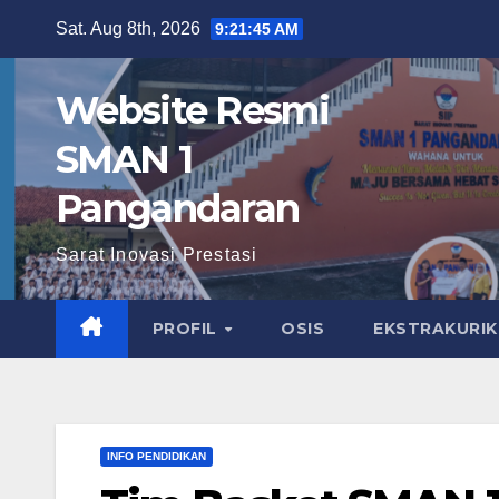
Skip
Sat. Aug 8th, 2026
9:21:46 AM
to
content
Website Resmi
SMAN 1
Pangandaran
Sarat Inovasi Prestasi
PROFIL
OSIS
EKSTRAKURI
INFO PENDIDIKAN