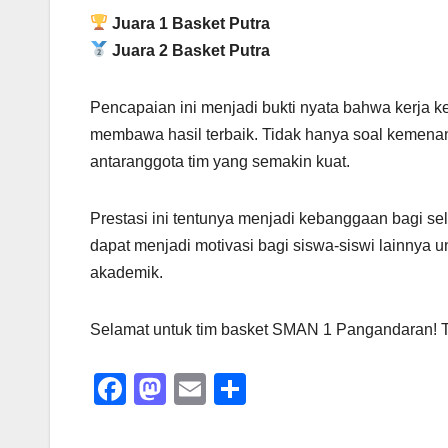
Juara 1 Basket Putra
Juara 2 Basket Putra
Pencapaian ini menjadi bukti nyata bahwa kerja 
membawa hasil terbaik. Tidak hanya soal kemenang
antaranggota tim yang semakin kuat.
Prestasi ini tentunya menjadi kebanggaan bagi s
dapat menjadi motivasi bagi siswa-siswi lainnya u
akademik.
Selamat untuk tim basket SMAN 1 Pangandaran! Te
F
M
E
S
a
a
m
h