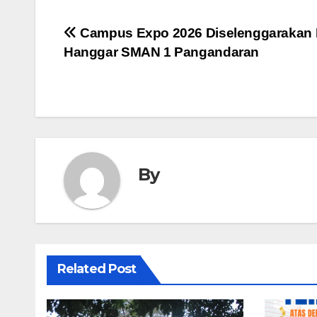
c
st
ail
ar
e
o
e
Post
Campus Expo 2026 Diselenggarakan 
b
d
Hanggar SMAN 1 Pangandaran
navigation
o
o
o
n
k
By
Related Post