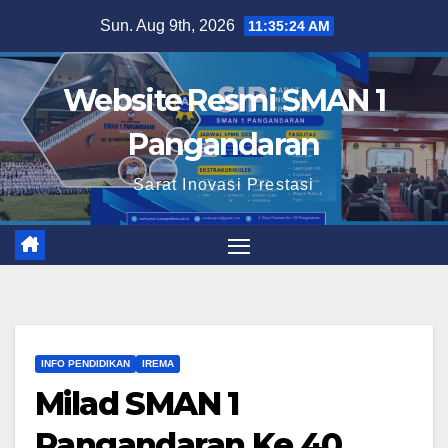
Skip
Sun. Aug 9th, 2026
11:35:25 AM
to
content
Website Resmi SMAN 1
Pangandaran
Sarat Inovasi Prestasi
INFO PENDIDIKAN
IREMA
Milad SMAN 1
Pangandaran Ke 40