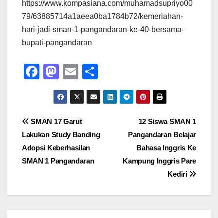
https://www.kompasiana.com/muhamadsupriyo00
79/63885714a1aeea0ba1784b72/kemeriahan-
hari-jadi-sman-1-pangandaran-ke-40-bersama-
bupati-pangandaran
F
M
E
S
a
a
m
h
c
st
ail
ar
e
o
e
Post
SMAN 17 Garut
12 Siswa SMAN 1
b
d
Lakukan Study Banding
Pangandaran Belajar
navigation
o
o
Adopsi Keberhasilan
Bahasa Inggris Ke
o
n
SMAN 1 Pangandaran
Kampung Inggris Pare
Kediri
k