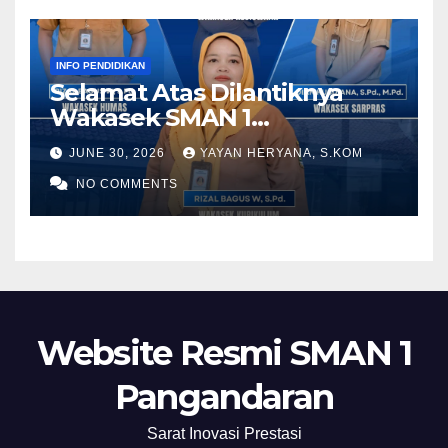
INFO PENDIDIKAN
Selamat Atas Dilantiknya
Wakasek SMAN 1
Pangandaran Periode 2026-
JUNE 30, 2026
YAYAN HERYANA, S.KOM
2028
NO COMMENTS
Website Resmi SMAN 1
Pangandaran
Sarat Inovasi Prestasi