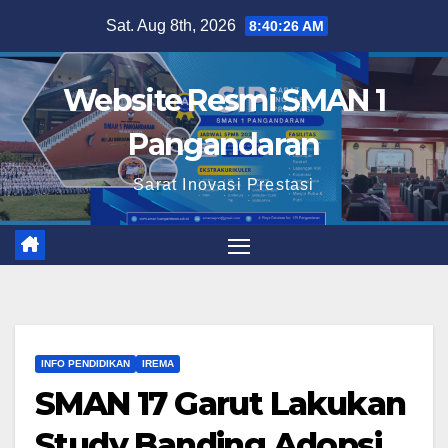
Skip
Sat. Aug 8th, 2026
8:40:27 AM
to
content
Website Resmi SMAN 1
Pangandaran
Sarat Inovasi Prestasi
INFO PENDIDIKAN
IREMA
SMAN 17 Garut Lakukan
Study Banding Adopsi