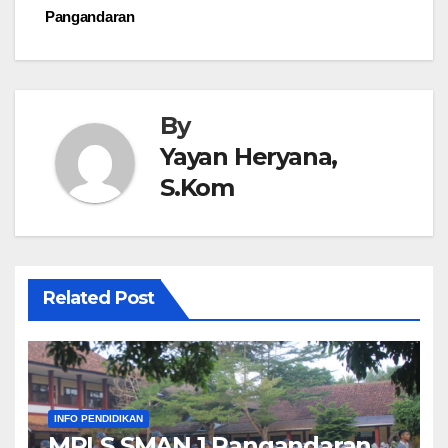
o
n
Pangandaran
k
By
Yayan Heryana,
S.Kom
Related Post
INFO PENDIDIKAN
MPLS SMAN 1 Pangandaran