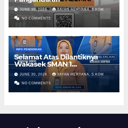
JUNE 30, 2026
YAYAN HERYANA, S.KOM
NO COMMENTS
INFO PENDIDIKAN
Selamat Atas Dilantiknya
Wakasek SMAN 1
Pangandaran Periode 2026-
JUNE 30, 2026
YAYAN HERYANA, S.KOM
2028
NO COMMENTS