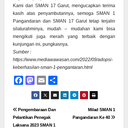
Kami dari SMAN 17 Garut, mengucapkan terima
kasih atas penyambutannya, semoga SMAN 1
Pangandaran dan SMAN 17 Garut tetap terjalin
silaturahminya, mudah – mudahan kami bisa
mengikuti juga meraih yang terbaik dengan
kunjungan ini, pungkasnya.
Sumber :
https://www.mediawawasan.com/2022/09/adopsi-
keberhasilan-sman-1-pengantaran.html
F
M
E
S
a
a
m
h
c
st
ail
ar
e
o
e
Post
Pengembaraan Dan
Milad SMAN 1
b
d
Pelantikan Penegak
Pangandaran Ke 40
navigation
o
o
Laksana 2023 SMAN 1