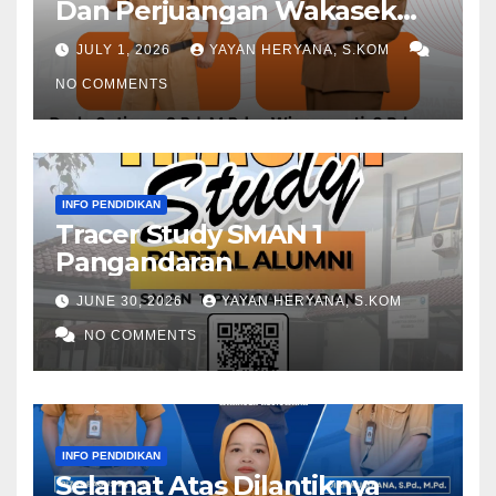
Dan Perjuangan Wakasek
Periode 2024-2026
JULY 1, 2026
YAYAN HERYANA, S.KOM
NO COMMENTS
INFO PENDIDIKAN
Tracer Study SMAN 1
Pangandaran
JUNE 30, 2026
YAYAN HERYANA, S.KOM
NO COMMENTS
INFO PENDIDIKAN
Selamat Atas Dilantiknya