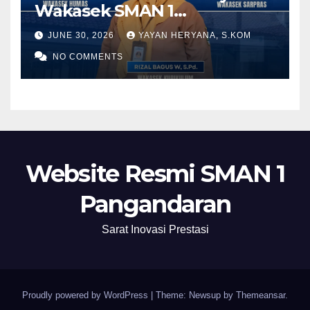
Wakasek SMAN 1
Pangandaran Periode 2026-
JUNE 30, 2026
YAYAN HERYANA, S.KOM
2028
NO COMMENTS
Website Resmi SMAN 1
Pangandaran
Sarat Inovasi Prestasi
Proudly powered by WordPress
|
Theme: Newsup by
Themeansar
.