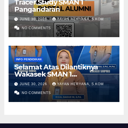
Tracer Study SMAN 1
Pangandaran
JUNE 30, 2026
YAYAN HERYANA, S.KOM
NO COMMENTS
INFO PENDIDIKAN
Selamat Atas Dilantiknya
Wakasek SMAN 1
Pangandaran Periode 2026-
JUNE 30, 2026
YAYAN HERYANA, S.KOM
2028
NO COMMENTS