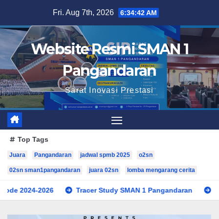
Skip
Fri. Aug 7th, 2026
6:34:44 AM
to
content
Website Resmi SMAN 1
Pangandaran
Sarat Inovasi Prestasi
Top Tags
Juara
Pangandaran
jadwal spmb 2025
o2sn
02sn sman1pangandaran
juara 02sn
lomba mengarang cerita
Tracer Study SMAN 1 Pangandaran
Selamat Atas Dil