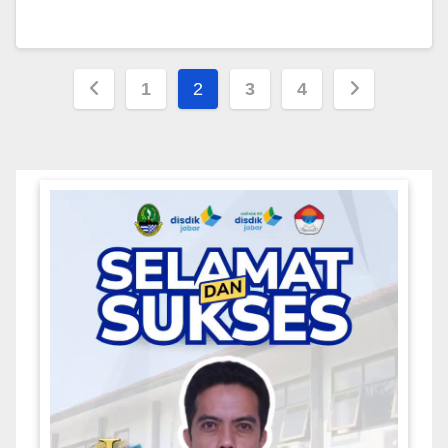
Posts
1
2
3
4
pagination